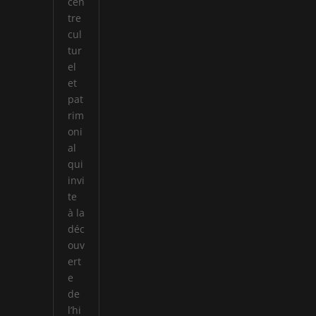
cen
tre
cul
tur
el
et
pat
rim
oni
al
qui
invi
te
à la
déc
ouv
ert
e
de
l’hi