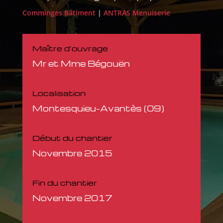
Comminges Bâtiment
|
ANTRAS Menuiserie
Maître d’ouvrage
Mr et Mme Bégouën
Localisation
Montesquieu-Avantès (09)
Début du chantier
Novembre 2015
Fin du chantier
Novembre 2017