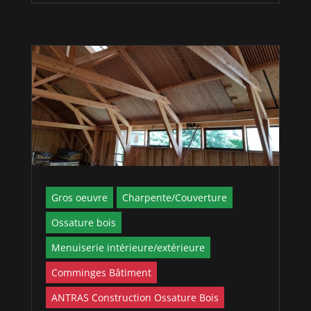
Gros oeuvre
Charpente/Couverture
Ossature bois
Menuiserie intérieure/extérieure
Comminges Bâtiment
ANTRAS Construction Ossature Bois