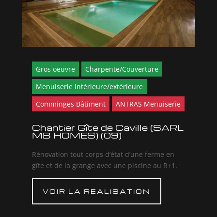
Gros oeuvre
Charpente/Couverture
Menuiserie intérieure/extérieure
Comminges Bâtiment
ANTRAS Menuiserie
Chantier Gîte de Caville (SARL
MB HOMES) (09)
Rénovation tout corps d’état d’une ferme en
gîte et de la grange avec une piscine au R+1.
VOIR LA REALISATION