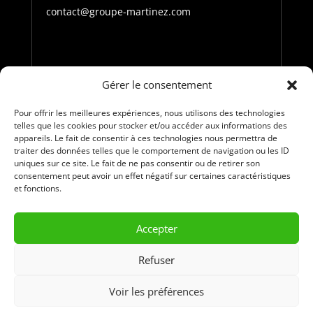
contact@groupe-martinez.com
Téléphone
Gérer le consentement
05 61 90 58 46
Pour offrir les meilleures expériences, nous utilisons des technologies
telles que les cookies pour stocker et/ou accéder aux informations des
Suivez-nous
appareils. Le fait de consentir à ces technologies nous permettra de
traiter des données telles que le comportement de navigation ou les ID
uniques sur ce site. Le fait de ne pas consentir ou de retirer son
consentement peut avoir un effet négatif sur certaines caractéristiques
et fonctions.
Accepter
Refuser
© Copyright 2023 - 2026. Groupe Martinez, tous droits
réservés. |
Mentions légales
|
Egalité professionnelle
|
Voir les préférences
Adapté avec
par
Arixo Communication