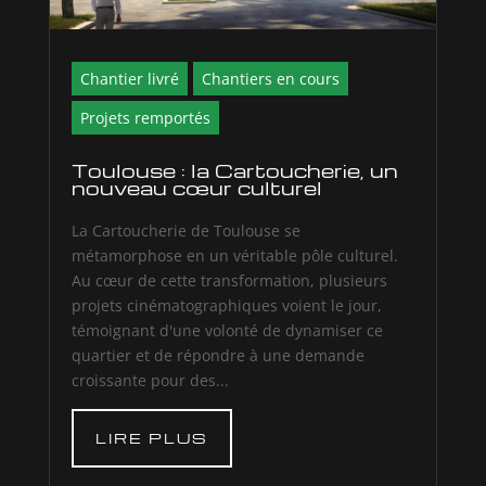
Chantier livré
Chantiers en cours
Projets remportés
Toulouse : la Cartoucherie, un
nouveau cœur culturel
La Cartoucherie de Toulouse se
métamorphose en un véritable pôle culturel.
Au cœur de cette transformation, plusieurs
projets cinématographiques voient le jour,
témoignant d'une volonté de dynamiser ce
quartier et de répondre à une demande
croissante pour des...
LIRE PLUS